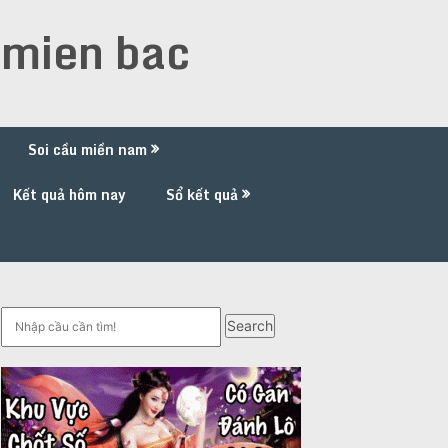
 mien bac
Soi cầu miền nam
Kết quả hôm nay
Sổ kết quả
Search