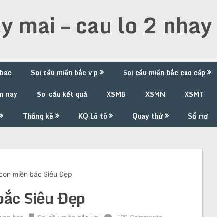
y mai – cau lo 2 nhay
 bac
Soi cầu miền bắc vip
Soi cầu miền bắc cao cấp
m nay
Soi cầu kết quả
XSMB
XSMN
XSMT
Thống kê
KQ Lô tô
Quay thử
Sổ mơ
con miền bắc Siêu Đẹp
bắc Siêu Đẹp