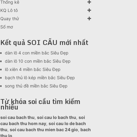
Thống kê
KQ Lô tô
Quay thử
Sổ mơ
Kết quả SOI CẦU mới nhất
dàn lô 4 con miền bắc Siêu Đẹp
dàn lô 10 con miền bắc Siêu Đẹp
lô xiên 4 miền bắc Siêu Đẹp
bạch thủ lô kép miền bắc Siêu Đẹp
song thủ đề miền bắc Siêu Đẹp
Từ khóa soi cầu tìm kiếm
nhiều
soi cau bach thu
,
soi cau lo bach thu
,
soi
cau bach thu hom nay
,
soi cau lo de bach
thu
,
soi cau bach thu mien bac 24 gio
,
bach
thu lo
,