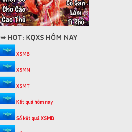
➥ HOT: KQXS HÔM NAY
XSMB
XSMN
XSMT
Kết quả hôm nay
Sổ kết quả XSMB