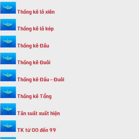
Thống kê lô xiên
Thống kê lô kép
Thống kê Đầu
Thống kê Đuôi
Thống kê Đầu – Đuôi
Thống kê Tổng
Tần suất xuất hiện
TK từ 00 đến 99