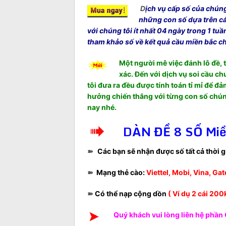
D
ịch vụ cấp số của chúng 
những con số dựa trên các
với chúng tôi ít nhất 04 ngày trong 1 tu
tham khảo số về kết quả cầu miền bắc ch
Một người mê việc đánh lô đề, t
xác. Đến với dịch vụ soi cầu c
tôi đưa ra đều được tính toán tỉ mỉ để đả
hưởng chiến thắng với từng con số chún
nay nhé.
DÀN ĐỀ 8 SỐ Miề
➽
Các bạn sẽ nhận được số tất cả thời 
➽
Mạng thẻ cào:
Viettel, Mobi, Vina, Ga
➽
Có thể nạp cộng dồn
( Ví dụ 2 cái 200
Quý khách vui lòng liên hệ phần 