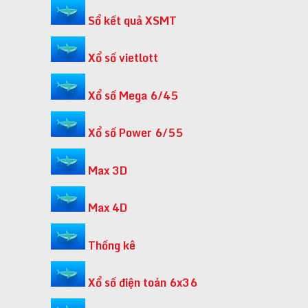
Sổ kết quả XSMT
Xổ số vietlott
Xổ số Mega 6/45
Xổ số Power 6/55
Max 3D
Max 4D
Thống kê
Xổ số điện toán 6x36