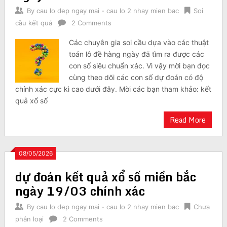
By
cau lo dep ngay mai - cau lo 2 nhay mien bac
Soi
cầu kết quả
2 Comments
Các chuyên gia soi cầu dựa vào các thuật
toán lô đề hàng ngày đã tìm ra được các
con số siêu chuẩn xác. Vì vậy mời bạn đọc
cùng theo dõi các con số dự đoán có độ
chính xác cực kì cao dưới đây. Mời các bạn tham khảo: kết
quả xổ số
Read More
08/05/2026
dự đoán kết quả xổ số miền bắc
ngày 19/03 chính xác
By
cau lo dep ngay mai - cau lo 2 nhay mien bac
Chưa
phân loại
2 Comments