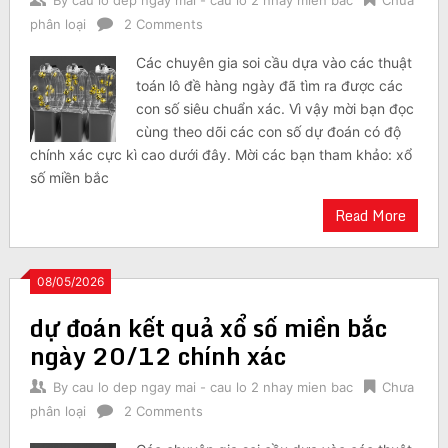
By
cau lo dep ngay mai - cau lo 2 nhay mien bac
Chưa
phân loại
2 Comments
Các chuyên gia soi cầu dựa vào các thuật
toán lô đề hàng ngày đã tìm ra được các
con số siêu chuẩn xác. Vì vậy mời bạn đọc
cùng theo dõi các con số dự đoán có độ
chính xác cực kì cao dưới đây. Mời các bạn tham khảo: xổ
số miền bắc
Read More
08/05/2026
dự đoán kết quả xổ số miền bắc
ngày 20/12 chính xác
By
cau lo dep ngay mai - cau lo 2 nhay mien bac
Chưa
phân loại
2 Comments