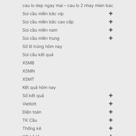
cau lo dep ngay mai – cau lo 2 nhay mien bac
Soi cầu miền bắc vip
Soi cầu miền bắc cao cấp
Soi cầu miền nam
Soi cầu miền trung
Số lô trúng hôm nay
Soi cầu kết quả
XSMB
XSMN
XSMT
Kết quả hôm nay
Sổ kết quả
Vietlott
Điện toán
TK Cầu
Thống kê