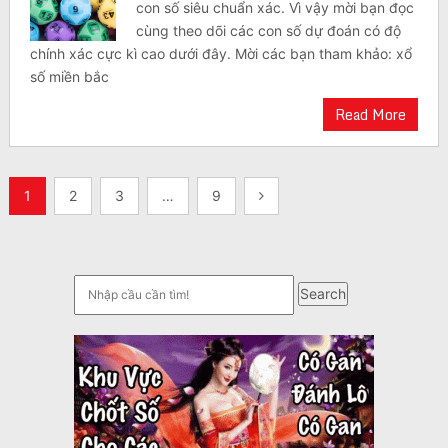
con số siêu chuẩn xác. Vì vậy mời bạn đọc
cùng theo dõi các con số dự đoán có độ
chính xác cực kì cao dưới đây. Mời các bạn tham khảo: xổ
số miền bắc
Read More
Điều
1
2
3
…
9
hướng
bài
viết
Search