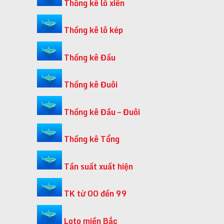
Thống kê lô xiên
Thống kê lô kép
Thống kê Đầu
Thống kê Đuôi
Thống kê Đầu – Đuôi
Thống kê Tổng
Tần suất xuất hiện
TK từ 00 đến 99
Loto miền Bắc