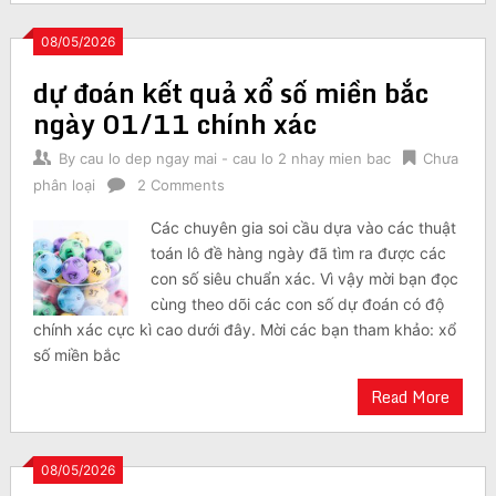
08/05/2026
dự đoán kết quả xổ số miền bắc
ngày 01/11 chính xác
By
cau lo dep ngay mai - cau lo 2 nhay mien bac
Chưa
phân loại
2 Comments
Các chuyên gia soi cầu dựa vào các thuật
toán lô đề hàng ngày đã tìm ra được các
con số siêu chuẩn xác. Vì vậy mời bạn đọc
cùng theo dõi các con số dự đoán có độ
chính xác cực kì cao dưới đây. Mời các bạn tham khảo: xổ
số miền bắc
Read More
08/05/2026