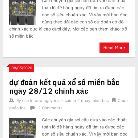
Các chuyên gia soi cầu dựa vào các thuật
toán lô đề hàng ngày đã tìm ra được các
con số siêu chuẩn xác. Vì vậy mời bạn đọc
cùng theo dõi các con số dự đoán có độ
chính xác cực kì cao dưới đây. Mời các bạn tham khảo: xổ
số miền bắc
Read More
08/05/2026
dự đoán kết quả xổ số miền bắc
ngày 28/12 chính xác
By
cau lo dep ngay mai - cau lo 2 nhay mien bac
Chưa
phân loại
2 Comments
Các chuyên gia soi cầu dựa vào các thuật
toán lô đề hàng ngày đã tìm ra được các
con số siêu chuẩn xác. Vì vậy mời bạn đọc