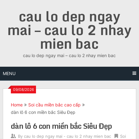
Skip
cau lo dep ngay
to
content
mai – cau lo 2 nhay
mien bac
cau lo dep ngay mai – cau lo 2 nhay mien bac
MENU
09/08/2026
Home
Soi cầu miền bắc cao cấp
dàn lô 6 con miền bắc Siêu Đẹp
dàn lô 6 con miền bắc Siêu Đẹp
By
cau lo dep ngay mai - cau lo 2 nhay mien bac
Soi