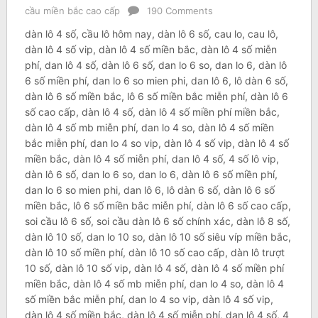
cầu miền bắc cao cấp
190 Comments
dàn lô 4 số, cầu lô hôm nay, dàn lô 6 số, cau lo, cau lô,
dàn lô 4 số vip, dàn lô 4 số miền bắc, dàn lô 4 số miễn
phí, dan lô 4 số, dàn lô 6 số, dan lo 6 so, dan lo 6, dàn lô
6 số miền phí, dan lo 6 so mien phi, dan lô 6, lô dàn 6 số,
dàn lô 6 số miền bắc, lô 6 số miền bắc miễn phí, dàn lô 6
số cao cấp, dàn lô 4 số, dàn lô 4 số miền phí miền bắc,
dàn lô 4 số mb miễn phí, dan lo 4 so, dàn lô 4 số miền
bắc miễn phí, dan lo 4 so vip, dàn lô 4 số vip, dàn lô 4 số
miền bắc, dàn lô 4 số miễn phí, dan lô 4 số, 4 số lô vip,
dàn lô 6 số, dan lo 6 so, dan lo 6, dàn lô 6 số miền phí,
dan lo 6 so mien phi, dan lô 6, lô dàn 6 số, dàn lô 6 số
miền bắc, lô 6 số miền bắc miễn phí, dàn lô 6 số cao cấp,
soi cầu lô 6 số, soi cầu dàn lô 6 số chính xác, dàn lô 8 số,
dàn lô 10 số, dan lo 10 so, dàn lô 10 số siêu víp miền bắc,
dàn lô 10 số miền phí, dàn lô 10 số cao cấp, dàn lô trượt
10 số, dàn lô 10 số vip, dàn lô 4 số, dàn lô 4 số miền phí
miền bắc, dàn lô 4 số mb miễn phí, dan lo 4 so, dàn lô 4
số miền bắc miễn phí, dan lo 4 so vip, dàn lô 4 số vip,
dàn lô 4 số miền bắc, dàn lô 4 số miễn phí, dan lô 4 số, 4