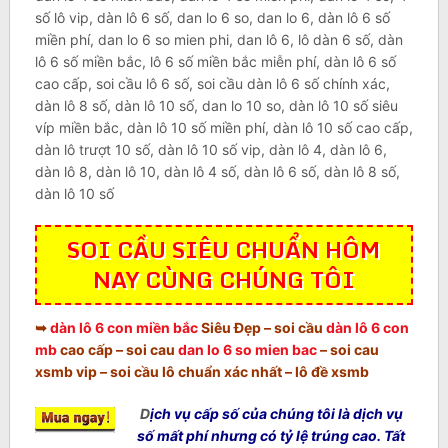
số lô vip, dàn lô 6 số, dan lo 6 so, dan lo 6, dàn lô 6 số
miền phí, dan lo 6 so mien phi, dan lô 6, lô dàn 6 số, dàn
lô 6 số miền bắc, lô 6 số miền bắc miễn phí, dàn lô 6 số
cao cấp, soi cầu lô 6 số, soi cầu dàn lô 6 số chính xác,
dàn lô 8 số, dàn lô 10 số, dan lo 10 so, dàn lô 10 số siêu
víp miền bắc, dàn lô 10 số miền phí, dàn lô 10 số cao cấp,
dàn lô trượt 10 số, dàn lô 10 số vip, dàn lô 4, dàn lô 6,
dàn lô 8, dàn lô 10, dàn lô 4 số, dàn lô 6 số, dàn lô 8 số,
dàn lô 10 số
SOI CẦU SIÊU CHUẨN HÔM
NAY CÙNG CHÚNG TÔI
➥
dàn lô 6 con miền bắc
Siêu Đẹp – soi cầu
dàn lô 6 con
mb
cao cấp – soi cau
dan lo 6 so mien bac
– soi cau
xsmb vip – soi cầu lô chuẩn xác nhất – lô đề xsmb
D
ịch vụ cấp số của chúng tôi là dịch vụ
số mất phí nhưng có tỷ lệ trúng cao. Tất