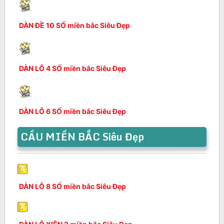
DÀN ĐỀ 10 SỐ miền bắc Siêu Đẹp
DÀN LÔ 4 SỐ miền bắc Siêu Đẹp
DÀN LÔ 6 SỐ miền bắc Siêu Đẹp
CẦU MIỀN BẮC Siêu Đẹp
DÀN LÔ 8 SỐ miền bắc Siêu Đẹp