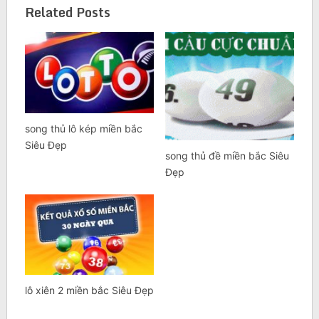
Related Posts
song thủ lô kép miền bắc
Siêu Đẹp
song thủ đề miền bắc Siêu
Đẹp
lô xiên 2 miền bắc Siêu Đẹp