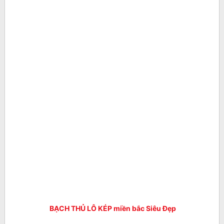
BẠCH THỦ LÔ KÉP miền bắc Siêu Đẹp