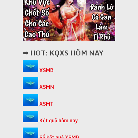
➥ HOT: KQXS HÔM NAY
XSMB
XSMN
XSMT
Kết quả hôm nay
Sổ kết quả XSMB