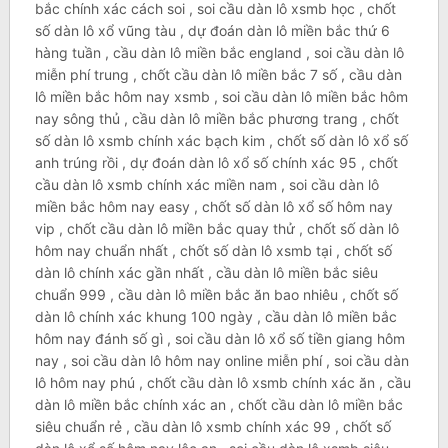
bắc chính xác cách soi , soi cầu dàn lô xsmb học , chốt
số dàn lô xổ vũng tàu , dự đoán dàn lô miền bắc thứ 6
hàng tuần , cầu dàn lô miền bắc england , soi cầu dàn lô
miễn phí trung , chốt cầu dàn lô miền bắc 7 số , cầu dàn
lô miền bắc hôm nay xsmb , soi cầu dàn lô miền bắc hôm
nay sông thủ , cầu dàn lô miền bắc phương trang , chốt
số dàn lô xsmb chính xác bạch kim , chốt số dàn lô xổ số
anh trúng rồi , dự đoán dàn lô xổ số chính xác 95 , chốt
cầu dàn lô xsmb chính xác miền nam , soi cầu dàn lô
miền bắc hôm nay easy , chốt số dàn lô xổ số hôm nay
vip , chốt cầu dàn lô miền bắc quay thử , chốt số dàn lô
hôm nay chuẩn nhất , chốt số dàn lô xsmb tại , chốt số
dàn lô chính xác gần nhất , cầu dàn lô miền bắc siêu
chuẩn 999 , cầu dàn lô miền bắc ăn bao nhiêu , chốt số
dàn lô chính xác khung 100 ngày , cầu dàn lô miền bắc
hôm nay đánh số gì , soi cầu dàn lô xổ số tiền giang hôm
nay , soi cầu dàn lô hôm nay online miễn phí , soi cầu dàn
lô hôm nay phú , chốt cầu dàn lô xsmb chính xác ăn , cầu
dàn lô miền bắc chính xác an , chốt cầu dàn lô miền bắc
siêu chuẩn rẻ , cầu dàn lô xsmb chính xác 99 , chốt số