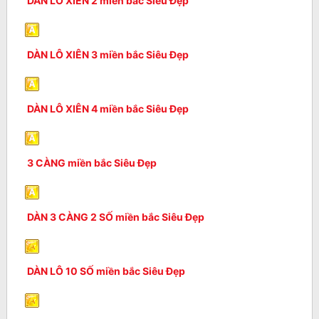
DÀN LÔ XIÊN 2 miền bắc Siêu Đẹp
DÀN LÔ XIÊN 3 miền bắc Siêu Đẹp
DÀN LÔ XIÊN 4 miền bắc Siêu Đẹp
3 CÀNG miền bắc Siêu Đẹp
DÀN 3 CÀNG 2 SỐ miền bắc Siêu Đẹp
DÀN LÔ 10 SỐ miền bắc Siêu Đẹp