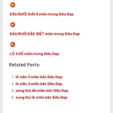
ĐẦU ĐUÔI GIẢI 8 miền trung Siêu Đẹp
ĐẦU ĐUÔI ĐẶC BIỆT miền trung Siêu Đẹp
LÔ 3 SỐ miền trung Siêu Đẹp
Related Posts:
lô xiên 3 miền bắc Siêu Đẹp
lô xiên 4 miền bắc Siêu Đẹp
song thủ đề miền bắc Siêu Đẹp
song thủ lô miền bắc Siêu Đẹp