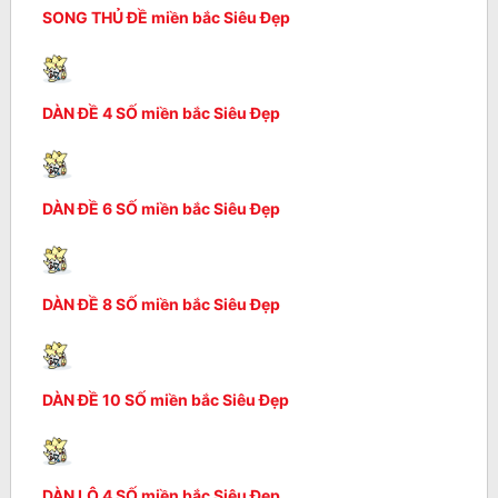
SONG THỦ ĐỀ miền bắc Siêu Đẹp
DÀN ĐỀ 4 SỐ miền bắc Siêu Đẹp
DÀN ĐỀ 6 SỐ miền bắc Siêu Đẹp
DÀN ĐỀ 8 SỐ miền bắc Siêu Đẹp
DÀN ĐỀ 10 SỐ miền bắc Siêu Đẹp
DÀN LÔ 4 SỐ miền bắc Siêu Đẹp