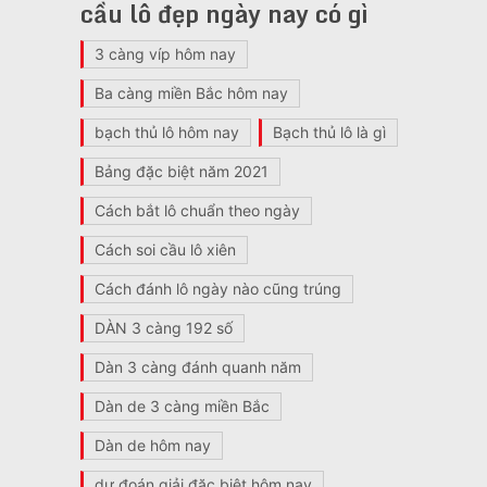
cầu lô đẹp ngày nay có gì
3 càng víp hôm nay
Ba càng miền Bắc hôm nay
bạch thủ lô hôm nay
Bạch thủ lô là gì
Bảng đặc biệt năm 2021
Cách bắt lô chuẩn theo ngày
Cách soi cầu lô xiên
Cách đánh lô ngày nào cũng trúng
DÀN 3 càng 192 số
Dàn 3 càng đánh quanh năm
Dàn de 3 càng miền Bắc
Dàn de hôm nay
dự đoán giải đặc biệt hôm nay