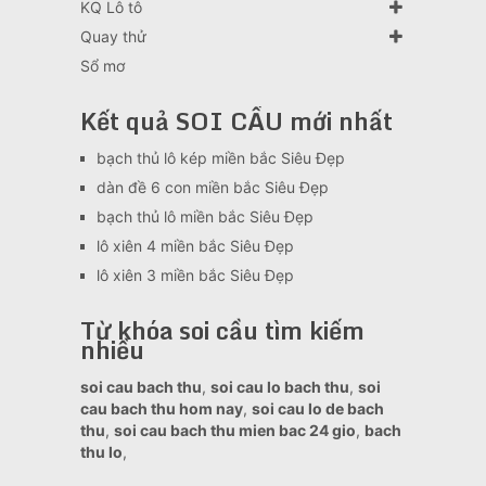
KQ Lô tô
Quay thử
Sổ mơ
Kết quả SOI CẦU mới nhất
bạch thủ lô kép miền bắc Siêu Đẹp
dàn đề 6 con miền bắc Siêu Đẹp
bạch thủ lô miền bắc Siêu Đẹp
lô xiên 4 miền bắc Siêu Đẹp
lô xiên 3 miền bắc Siêu Đẹp
Từ khóa soi cầu tìm kiếm
nhiều
soi cau bach thu
,
soi cau lo bach thu
,
soi
cau bach thu hom nay
,
soi cau lo de bach
thu
,
soi cau bach thu mien bac 24 gio
,
bach
thu lo
,