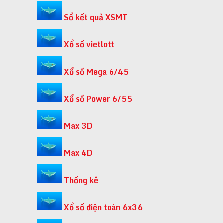
Sổ kết quả XSMT
Xổ số vietlott
Xổ số Mega 6/45
Xổ số Power 6/55
Max 3D
Max 4D
Thống kê
Xổ số điện toán 6x36