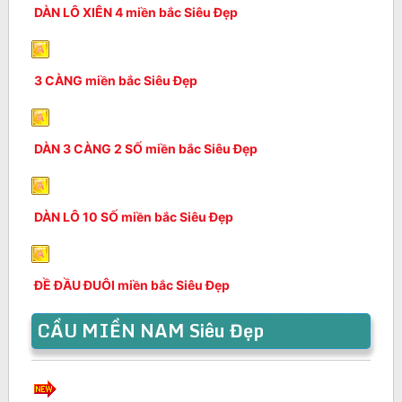
DÀN LÔ XIÊN 4 miền bắc Siêu Đẹp
3 CÀNG miền bắc Siêu Đẹp
DÀN 3 CÀNG 2 SỐ miền bắc Siêu Đẹp
DÀN LÔ 10 SỐ miền bắc Siêu Đẹp
ĐỀ ĐẦU ĐUÔI miền bắc Siêu Đẹp
CẦU MIỀN NAM Siêu Đẹp