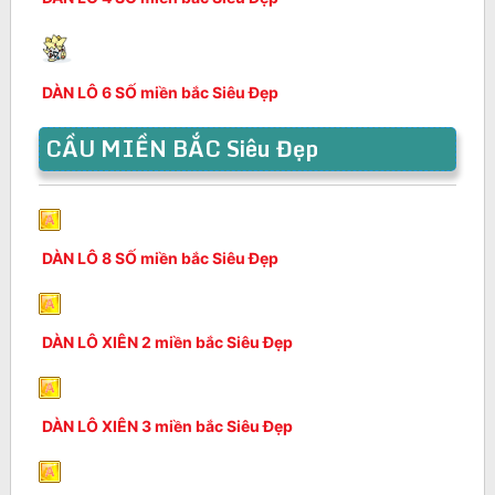
DÀN LÔ 6 SỐ miền bắc Siêu Đẹp
CẦU MIỀN BẮC Siêu Đẹp
DÀN LÔ 8 SỐ miền bắc Siêu Đẹp
DÀN LÔ XIÊN 2 miền bắc Siêu Đẹp
DÀN LÔ XIÊN 3 miền bắc Siêu Đẹp