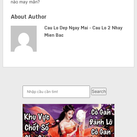
nào may mắn?
About Author
Cau Lo Dep Ngay Mai - Cau Lo 2 Nhay
Mien Bac
Search