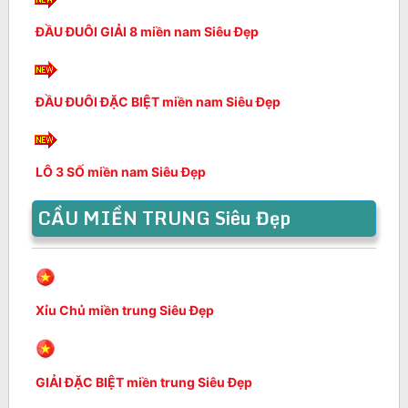
ĐẦU ĐUÔI GIẢI 8 miền nam Siêu Đẹp
ĐẦU ĐUÔI ĐẶC BIỆT miền nam Siêu Đẹp
LÔ 3 SỐ miền nam Siêu Đẹp
CẦU MIỀN TRUNG Siêu Đẹp
Xỉu Chủ miền trung Siêu Đẹp
GIẢI ĐẶC BIỆT miền trung Siêu Đẹp