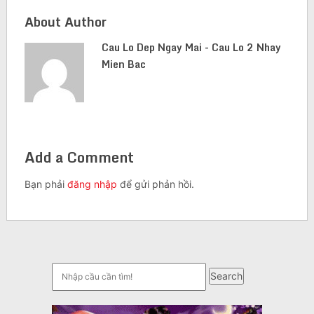
About Author
Cau Lo Dep Ngay Mai - Cau Lo 2 Nhay
Mien Bac
Add a Comment
Bạn phải
đăng nhập
để gửi phản hồi.
Search