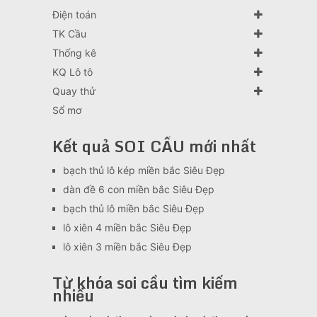
Điện toán
TK Cầu
Thống kê
KQ Lô tô
Quay thử
Sổ mơ
Kết quả SOI CẦU mới nhất
bạch thủ lô kép miền bắc Siêu Đẹp
dàn đề 6 con miền bắc Siêu Đẹp
bạch thủ lô miền bắc Siêu Đẹp
lô xiên 4 miền bắc Siêu Đẹp
lô xiên 3 miền bắc Siêu Đẹp
Từ khóa soi cầu tìm kiếm
nhiều