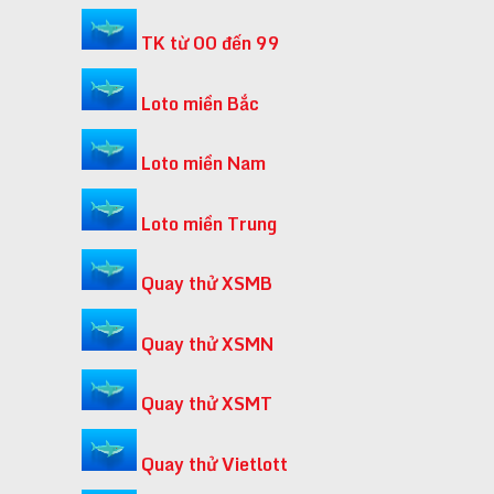
TK từ 00 đến 99
Loto miền Bắc
Loto miền Nam
Loto miền Trung
Quay thử XSMB
Quay thử XSMN
Quay thử XSMT
Quay thử Vietlott