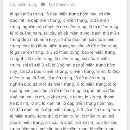
cầu miền trung
126 Comments
lô gan miền trung, lô đẹp miền trung hôm nay, sớ đầu
đuôi mt, lô đẹp miền trung, lô miền trung, lô đề miền
trung, nghiên cứu đánh lô de miền trung, lô to miền trung,
lô tô quảng nam, soi cầu số đề miền trung, bạch thủ miền
trung đẹp nhất hôm nay, sớ đầu đuôi mt, soi cầu lô miền
trung, cao thủ lô de miền trung, soi cầu số đề miền trung,
lô gan miền trung, lô 3 số miền trung, bao lô miền trung,
song thủ lô miền trung, lô miền trung, soi cầu lô miền
trung, soi cầu lô 3 số, lô 3 số mt, bao lô miền trung hôm
nay, soi cầu bao lô miền trung, lô miền trung, lô mt, lô đẹp
miền trung, lô 3 số, lô miền trung, lô đề miền trung,
nghiên cứu đánh lô de miền trung, lô to miền trung, lô tô
quảng nam, soi cầu số đề miền trung, lô gan mt, sớ đầu
đuôi mt, cau lo mt, lo khan mt, lo to mt, lo vip mt, thong
ke lo li mt, lô mt, lo xien mt, lô đẹp miền trung hôm nay,
sớ đầu đuôi mt, lô đẹp miền trung, lô 3 số miền trung, bao
lô miền trung, song thủ lô miền trung, lô miền trung, soi
cầu lô miền trung, soi cầu lô 3 số, lô 3 số mt, bao lô miền
trung hôm nay, soi cầu bao lô miền trung, lô miền trung,