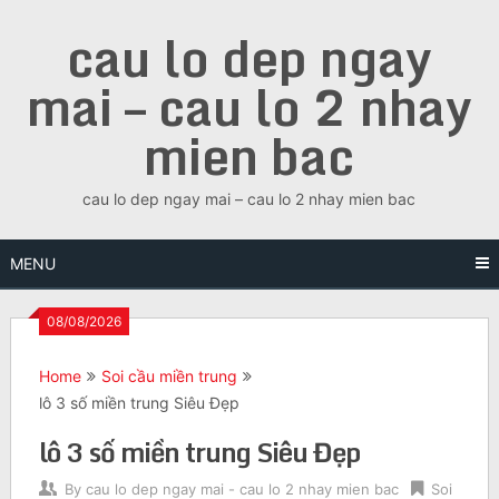
Skip
cau lo dep ngay
to
content
mai – cau lo 2 nhay
mien bac
cau lo dep ngay mai – cau lo 2 nhay mien bac
MENU
08/08/2026
Home
Soi cầu miền trung
lô 3 số miền trung Siêu Đẹp
lô 3 số miền trung Siêu Đẹp
By
cau lo dep ngay mai - cau lo 2 nhay mien bac
Soi