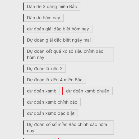
Dàn de 3 càng miền Bắc
Dàn de hôm nay
dự đoán giải đặc biệt hôm nay
Dự đoán giải đặc biệt ngày mai
Dự đoán kết quả xổ số siêu chính xác
hôm nay
Dự đoán lô xiên 2
Dự đoán lô xiên 4 miền Bắc
dự đoán xsmb
dự đoán xsmb chuẩn
dự đoán xsmb chính xác
dự đoán xsmb đặc biệt
Dự đoán xổ số miền Bắc chính xác hôm
nay