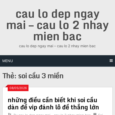
Skip
cau lo dep ngay
to
content
mai – cau lo 2 nhay
mien bac
cau lo dep ngay mai – cau lo 2 nhay mien bac
MENU
Thẻ:
soi cầu 3 miền
08/05/2026
những điều cần biết khi soi cầu
dàn đề vip đánh lô đề thắng lớn