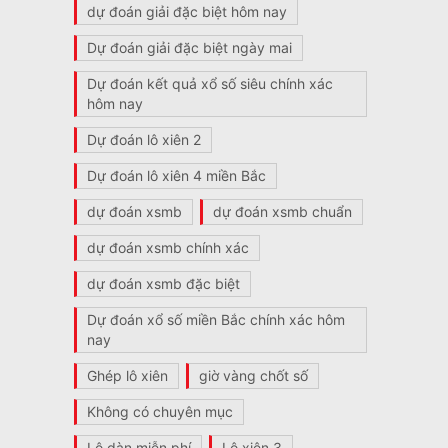
dự đoán giải đặc biệt hôm nay
Dự đoán giải đặc biệt ngày mai
Dự đoán kết quả xổ số siêu chính xác
hôm nay
Dự đoán lô xiên 2
Dự đoán lô xiên 4 miền Bắc
dự đoán xsmb
dự đoán xsmb chuẩn
dự đoán xsmb chính xác
dự đoán xsmb đặc biệt
Dự đoán xổ số miền Bắc chính xác hôm
nay
Ghép lô xiên
giờ vàng chốt số
Không có chuyên mục
Lô dàn miễn phí
Lô xiên 3