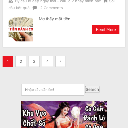
By
cau lo dep ngay mai - cau lo 2 nhay mien bac
Soi
cầu kết quả
2 Comments
Mơ thấy mất tiền
Read More
Điều
1
2
3
4
hướng
bài
viết
Search