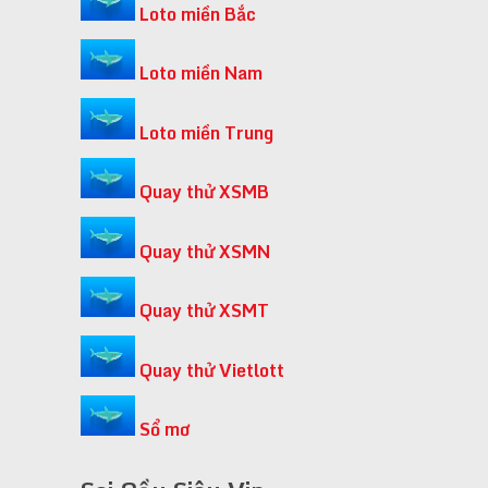
Loto miền Bắc
Loto miền Nam
Loto miền Trung
Quay thử XSMB
Quay thử XSMN
Quay thử XSMT
Quay thử Vietlott
Sổ mơ