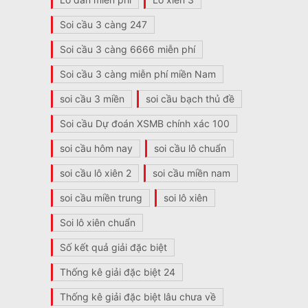
Soi cầu 3 càng 247
Soi cầu 3 càng 6666 miễn phí
Soi cầu 3 càng miễn phí miền Nam
soi cầu 3 miền
soi cầu bạch thủ đề
Soi cầu Dự đoán XSMB chính xác 100
soi cầu hôm nay
soi cầu lô chuẩn
soi cầu lô xiên 2
soi cầu miền nam
soi cầu miền trung
soi lô xiên
Soi lô xiên chuẩn
Số kết quả giải đặc biệt
Thống kê giải đặc biệt 24
Thống kê giải đặc biệt lâu chưa về