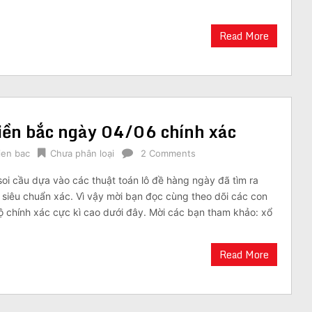
Read More
iền bắc ngày 04/06 chính xác
ien bac
Chưa phân loại
2 Comments
oi cầu dựa vào các thuật toán lô đề hàng ngày đã tìm ra
siêu chuẩn xác. Vì vậy mời bạn đọc cùng theo dõi các con
 chính xác cực kì cao dưới đây. Mời các bạn tham khảo: xổ
Read More