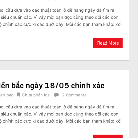
oi cầu dựa vào các thuật toán lô đề hàng ngày đã tìm ra
siêu chuẩn xác. Vì vậy mời bạn đọc cùng theo dõi các con
 chính xác cực kì cao dưới đây. Mời các bạn tham khảo: xổ
Read More
iền bắc ngày 18/05 chính xác
ien bac
Chưa phân loại
2 Comments
oi cầu dựa vào các thuật toán lô đề hàng ngày đã tìm ra
siêu chuẩn xác. Vì vậy mời bạn đọc cùng theo dõi các con
 chính xác cực kì cao dưới đây. Mời các bạn tham khảo: xổ