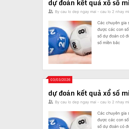
dự đoán kết quả xổ số m
By
cau lo dep ngay mai - cau lo 2 nhay m
Các chuyên gia s
được các con số 
số dự đoán có độ
số miền bắc
03/03/2026
dự đoán kết quả xổ số m
By
cau lo dep ngay mai - cau lo 2 nhay m
Các chuyên gia s
được các con số 
số dự đoán có độ