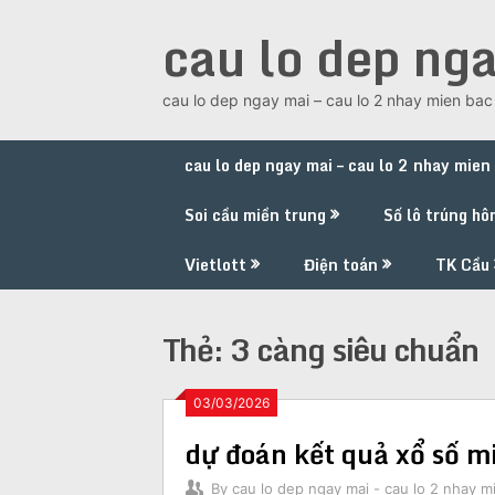
Skip
cau lo dep nga
to
content
cau lo dep ngay mai – cau lo 2 nhay mien bac
cau lo dep ngay mai – cau lo 2 nhay mien
Soi cầu miền trung
Số lô trúng hô
Vietlott
Điện toán
TK Cầu
Thẻ:
3 càng siêu chuẩn
03/03/2026
dự đoán kết quả xổ số m
By
cau lo dep ngay mai - cau lo 2 nhay m