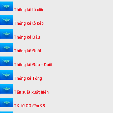
Thống kê lô xiên
Thống kê lô kép
Thống kê Đầu
Thống kê Đuôi
Thống kê Đầu – Đuôi
Thống kê Tổng
Tần suất xuất hiện
TK từ 00 đến 99