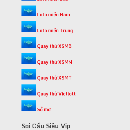
Loto miền Nam
Loto miền Trung
Quay thử XSMB
Quay thử XSMN
Quay thử XSMT
Quay thử Vietlott
Sổ mơ
Soi Cầu Siêu Vip