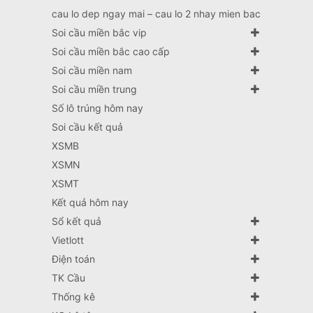
cau lo dep ngay mai – cau lo 2 nhay mien bac
Soi cầu miền bắc vip
Soi cầu miền bắc cao cấp
Soi cầu miền nam
Soi cầu miền trung
Số lô trúng hôm nay
Soi cầu kết quả
XSMB
XSMN
XSMT
Kết quả hôm nay
Sổ kết quả
Vietlott
Điện toán
TK Cầu
Thống kê