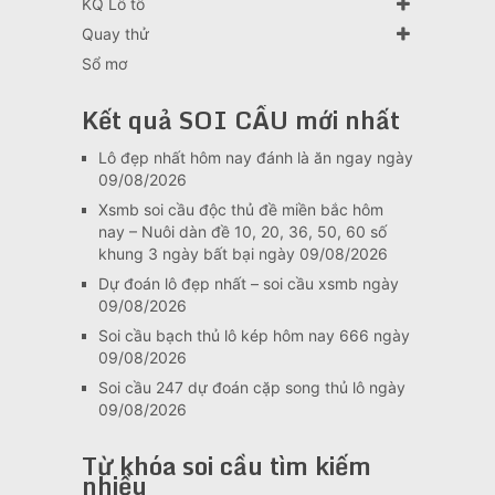
KQ Lô tô
Quay thử
Sổ mơ
Kết quả SOI CẦU mới nhất
Lô đẹp nhất hôm nay đánh là ăn ngay ngày
09/08/2026
Xsmb soi cầu độc thủ đề miền bắc hôm
nay – Nuôi dàn đề 10, 20, 36, 50, 60 số
khung 3 ngày bất bại ngày 09/08/2026
Dự đoán lô đẹp nhất – soi cầu xsmb ngày
09/08/2026
Soi cầu bạch thủ lô kép hôm nay 666 ngày
09/08/2026
Soi cầu 247 dự đoán cặp song thủ lô ngày
09/08/2026
Từ khóa soi cầu tìm kiếm
nhiều