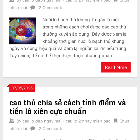
By
cau lo dep ngay mai - cau lo 2 nhay mien bac
Chưa
phân loại
2 Comments
Nuôi lô bạch thủ khung 7 ngày là một
trong những cách chơi được các cao thủ
thường xuyên áp dụng. Đây được xem là
khoảng thời gian nuôi lô bạch thủ khung
ngày vô cùng hiệu quả và đem lại nguồn lợi lớn nếu trúng.
Tuy nhiên, để có thể thực hiện được phương pháp
Read More
07/05/2026
cao thủ chia sẻ cách tính điểm và
tiền lô xiên cực chuẩn
By
cau lo dep ngay mai - cau lo 2 nhay mien bac
Chưa
phân loại
2 Comments