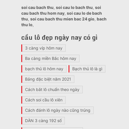
soi cau bach thu
,
soi cau lo bach thu
,
soi
cau bach thu hom nay
,
soi cau lo de bach
thu
,
soi cau bach thu mien bac 24 gio
,
bach
thu lo
,
cầu lô đẹp ngày nay có gì
3 càng víp hôm nay
Ba càng miền Bắc hôm nay
bạch thủ lô hôm nay
Bạch thủ lô là gì
Bảng đặc biệt năm 2021
Cách bắt lô chuẩn theo ngày
Cách soi cầu lô xiên
Cách đánh lô ngày nào cũng trúng
DÀN 3 càng 192 số