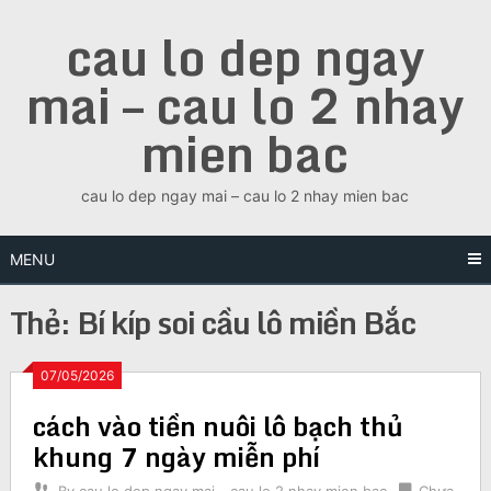
Skip
cau lo dep ngay
to
content
mai – cau lo 2 nhay
mien bac
cau lo dep ngay mai – cau lo 2 nhay mien bac
MENU
Thẻ:
Bí kíp soi cầu lô miền Bắc
07/05/2026
cách vào tiền nuôi lô bạch thủ
khung 7 ngày miễn phí