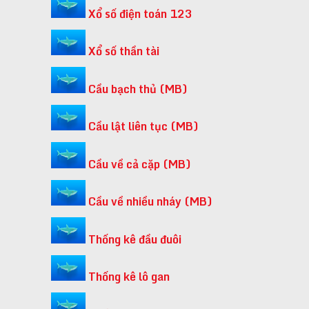
Xổ số điện toán 123
Xổ số thần tài
Cầu bạch thủ (MB)
Cầu lật liên tục (MB)
Cầu về cả cặp (MB)
Cầu về nhiều nháy (MB)
Thống kê đầu đuôi
Thống kê lô gan