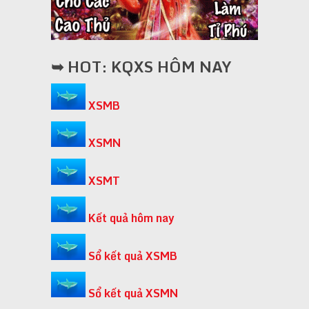
➥ HOT: KQXS HÔM NAY
XSMB
XSMN
XSMT
Kết quả hôm nay
Sổ kết quả XSMB
Sổ kết quả XSMN