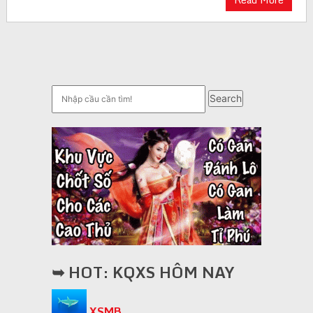
Search
➥ HOT: KQXS HÔM NAY
XSMB