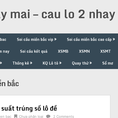
y mai – cau lo 2 nhay
 bac
Soi cầu miền bắc vip
Soi cầu miền bắc cao cấp
m nay
Soi cầu kết quả
XSMB
XSMN
XSMT
Thống kê
KQ Lô tô
Quay thử
Sổ mơ
ền bắc
suất trúng số lô đề
ien bac
Chưa phân loại
2 Comments