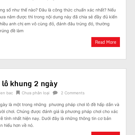
úng số như thế nào? Đâu là công thức chuẩn xác nhất? Nếu
ưa nắm được thì trong nội dung này đã chia sẻ đầy đủ kiến
nhiều anh chị em vô cùng đỏ, đánh đâu trúng đó, thường
trúng đề làm
Read More
u lô khung 2 ngày
ien bac
Chưa phân loại
2 Comments
ngày là một trong những phương pháp chơi lô đề hấp dẫn và
gười chơi. Chúng được đánh giá là phương pháp chơi cho xác
dễ tính nhất hiện nay. Dưới đây là những thông tin cơ bản
n hiểu hơn về nó.