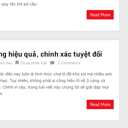
quy tắc khi soi cầu
Read More
g hiệu quả, chính xác tuyệt đối
ien bac
Chưa phân loại
2 Comments
ớc đến nay luôn là hình thức chơi lô đề khó xơi mà nhiều anh
ục. Tuy nhiên, không phải ai cũng hiểu rõ về 3 càng và
 Chính vì vậy, trong bài viết này chúng tôi sẽ giải đáp mọi
ạn
Read More