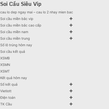
Soi Cầu Siêu Vip
cau lo dep ngay mai – cau lo 2 nhay mien bac
Soi cầu miền bắc vip
Soi cầu miền bắc cao cấp
Soi cầu miền nam
Soi cầu miền trung
Số lô trúng hôm nay
Soi cầu kết quả
XSMB
XSMN
XSMT
Kết quả hôm nay
Sổ kết quả
Vietlott
Điện toán
TK Cầu