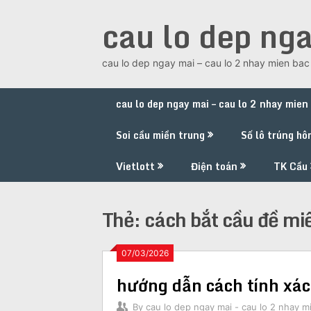
Skip
cau lo dep nga
to
content
cau lo dep ngay mai – cau lo 2 nhay mien bac
cau lo dep ngay mai – cau lo 2 nhay mien
Soi cầu miền trung
Số lô trúng hô
Vietlott
Điện toán
TK Cầu
Thẻ:
cách bắt cầu đề mi
07/03/2026
hướng dẫn cách tính xác 
By
cau lo dep ngay mai - cau lo 2 nhay m