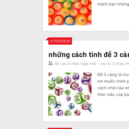
mách bạn những 
07/03/2026
những cách tính đề 3 càn
By
cau lo dep ngay mai - cau lo 2 nhay m
Đề 3 càng từ trư
em muốn chinh ph
cách chơi của nó.
thắc mắc của b