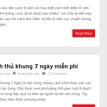
 vào đặt cược lô xiên và chưa biết cách tính điểm lô xiên
khi thắng cược sẽ ăn được bao nhiêu? xin chia sẻ đến bạn
ác cao thủ cách tính điểm và tiền lô xiên cực chuẩn nhưng
ngay
Read More
ch thủ khung 7 ngày miễn phí
ien bac
Chưa phân loại
2 Comments
ủ khung 7 ngày là một trong những cách chơi được các cao
n áp dụng. Đây được xem là khoảng thời gian nuôi lô bạch
ô cùng hiệu quả và đem lại nguồn lợi lớn nếu trúng. Tuy
ể thực hiện được phương pháp