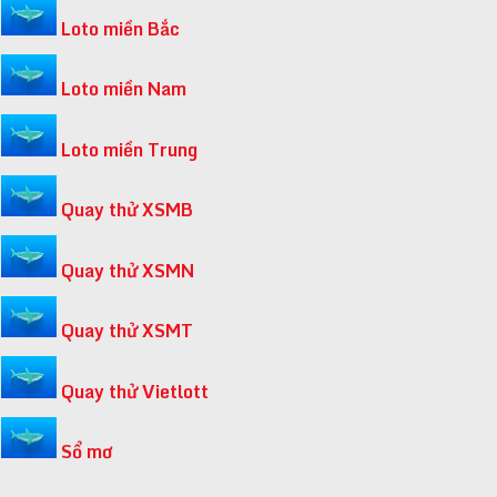
Loto miền Bắc
Loto miền Nam
Loto miền Trung
Quay thử XSMB
Quay thử XSMN
Quay thử XSMT
Quay thử Vietlott
Sổ mơ