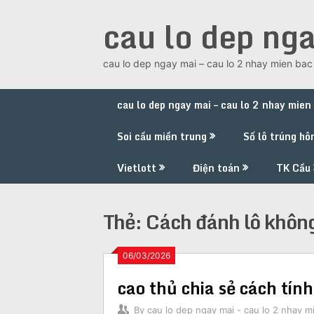
Skip
cau lo dep nga
to
content
cau lo dep ngay mai – cau lo 2 nhay mien bac
cau lo dep ngay mai – cau lo 2 nhay mien
Soi cầu miền trung
Số lô trúng hô
Vietlott
Điện toán
TK Cầu
Thẻ:
Cách đánh lô không
06/03/2026
cao thủ chia sẻ cách tính
By
cau lo dep ngay mai - cau lo 2 nhay m