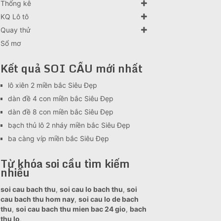
Thống kê
KQ Lô tô
Quay thử
Sổ mơ
Kết quả SOI CẦU mới nhất
lô xiên 2 miền bắc Siêu Đẹp
dàn đề 4 con miền bắc Siêu Đẹp
dàn đề 8 con miền bắc Siêu Đẹp
bạch thủ lô 2 nháy miền bắc Siêu Đẹp
ba càng víp miền bắc Siêu Đẹp
Từ khóa soi cầu tìm kiếm
nhiều
soi cau bach thu
,
soi cau lo bach thu
,
soi
cau bach thu hom nay
,
soi cau lo de bach
thu
,
soi cau bach thu mien bac 24 gio
,
bach
thu lo
,