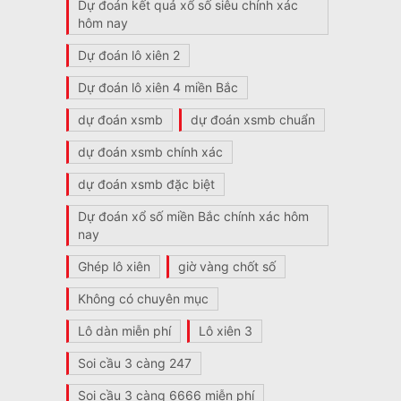
Dự đoán kết quả xổ số siêu chính xác
hôm nay
Dự đoán lô xiên 2
Dự đoán lô xiên 4 miền Bắc
dự đoán xsmb
dự đoán xsmb chuẩn
dự đoán xsmb chính xác
dự đoán xsmb đặc biệt
Dự đoán xổ số miền Bắc chính xác hôm
nay
Ghép lô xiên
giờ vàng chốt số
Không có chuyên mục
Lô dàn miễn phí
Lô xiên 3
Soi cầu 3 càng 247
Soi cầu 3 càng 6666 miễn phí