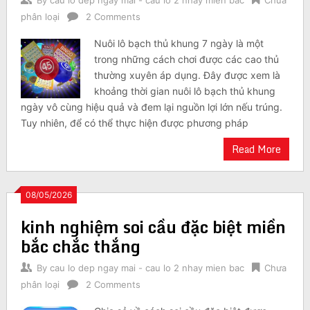
By
cau lo dep ngay mai - cau lo 2 nhay mien bac
Chưa
phân loại
2 Comments
Nuôi lô bạch thủ khung 7 ngày là một
trong những cách chơi được các cao thủ
thường xuyên áp dụng. Đây được xem là
khoảng thời gian nuôi lô bạch thủ khung
ngày vô cùng hiệu quả và đem lại nguồn lợi lớn nếu trúng.
Tuy nhiên, để có thể thực hiện được phương pháp
Read More
08/05/2026
kinh nghiệm soi cầu đặc biệt miền
bắc chắc thắng
By
cau lo dep ngay mai - cau lo 2 nhay mien bac
Chưa
phân loại
2 Comments