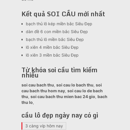
Kết quả SOI CẦU mới nhất
bạch thủ lô kép miền bắc Siêu Đẹp
dàn đề 6 con miền bắc Siêu Đẹp
bạch thủ lô miền bắc Siêu Đẹp
lô xiên 4 miền bắc Siêu Đẹp
lô xiên 3 miền bắc Siêu Đẹp
Từ khóa soi cầu tìm kiếm
nhiều
soi cau bach thu
,
soi cau lo bach thu
,
soi
cau bach thu hom nay
,
soi cau lo de bach
thu
,
soi cau bach thu mien bac 24 gio
,
bach
thu lo
,
cầu lô đẹp ngày nay có gì
3 càng víp hôm nay