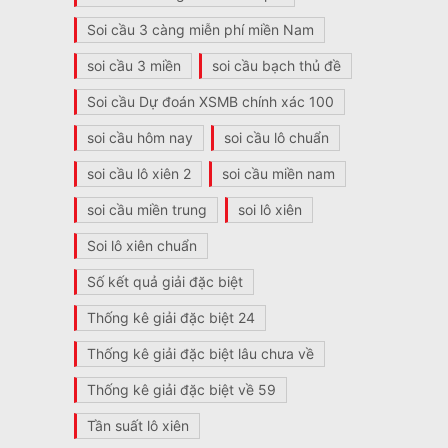
Soi cầu 3 càng miễn phí miền Nam
soi cầu 3 miền
soi cầu bạch thủ đề
Soi cầu Dự đoán XSMB chính xác 100
soi cầu hôm nay
soi cầu lô chuẩn
soi cầu lô xiên 2
soi cầu miền nam
soi cầu miền trung
soi lô xiên
Soi lô xiên chuẩn
Số kết quả giải đặc biệt
Thống kê giải đặc biệt 24
Thống kê giải đặc biệt lâu chưa về
Thống kê giải đặc biệt về 59
Tần suất lô xiên