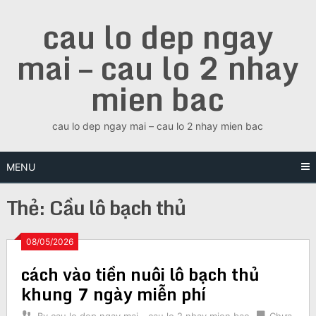
Skip
cau lo dep ngay
to
content
mai – cau lo 2 nhay
mien bac
cau lo dep ngay mai – cau lo 2 nhay mien bac
MENU
Thẻ:
Cầu lô bạch thủ
08/05/2026
cách vào tiền nuôi lô bạch thủ
khung 7 ngày miễn phí