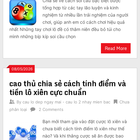
Chia sẻ về cách soi cầu đặc biệt được
tổng hợp từ các tay lão luyện và kinh
nghiệm từ nhiều lần trải nghiệm của người
chơi, giúp anh em có cách chơi hiệu quả
nhất Những tay chơi lô đề có thâm niên đều bỏ túi cho
mình những bíp kíp soi cầu chọn
Read More
08/05/2026
cao thủ chia sẻ cách tính điểm và
tiền lô xiên cực chuẩn
By
cau lo dep ngay mai - cau lo 2 nhay mien bac
Chưa
phân loại
2 Comments
Bạn mới tham gia vào đặt cược lô xiên và
chưa biết cách tính điểm lô xiên như thế
nào? Và khi thắng cược sẽ ăn được bao