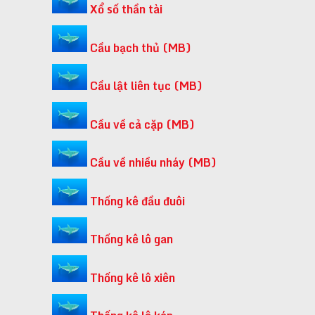
Xổ số thần tài
Cầu bạch thủ (MB)
Cầu lật liên tục (MB)
Cầu về cả cặp (MB)
Cầu về nhiều nháy (MB)
Thống kê đầu đuôi
Thống kê lô gan
Thống kê lô xiên