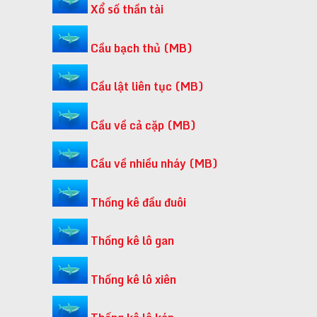
Xổ số thần tài
Cầu bạch thủ (MB)
Cầu lật liên tục (MB)
Cầu về cả cặp (MB)
Cầu về nhiều nháy (MB)
Thống kê đầu đuôi
Thống kê lô gan
Thống kê lô xiên