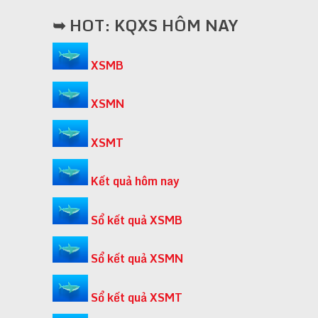
➥ HOT: KQXS HÔM NAY
XSMB
XSMN
XSMT
Kết quả hôm nay
Sổ kết quả XSMB
Sổ kết quả XSMN
Sổ kết quả XSMT