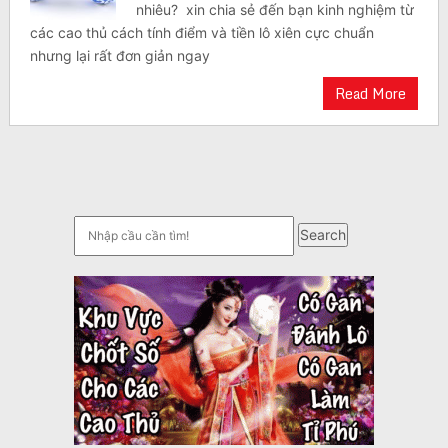
nhiêu? xin chia sẻ đến bạn kinh nghiệm từ
các cao thủ cách tính điểm và tiền lô xiên cực chuẩn
nhưng lại rất đơn giản ngay
Read More
Search