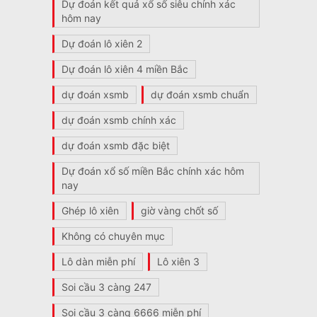
Dự đoán kết quả xổ số siêu chính xác
hôm nay
Dự đoán lô xiên 2
Dự đoán lô xiên 4 miền Bắc
dự đoán xsmb
dự đoán xsmb chuẩn
dự đoán xsmb chính xác
dự đoán xsmb đặc biệt
Dự đoán xổ số miền Bắc chính xác hôm
nay
Ghép lô xiên
giờ vàng chốt số
Không có chuyên mục
Lô dàn miễn phí
Lô xiên 3
Soi cầu 3 càng 247
Soi cầu 3 càng 6666 miễn phí