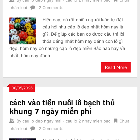
By
cau lo dep ngay mai - cau lo 2 nhay mien bac
Chưa
phân loại
2 Comments
Hiện nay, có rất nhiều người luôn tự đặt
câu hỏi như cặp lô đẹp nhất hôm nay là
gì?. Để giúp các bạn có được câu trả lời
thỏa đáng nhất hôm nay đánh con lô gì
đẹp, hôm nay có những cặp lô đẹp miền Bắc nào hay về
nhất, hôm nay đánh
Read More
08/05/2026
cách vào tiền nuôi lô bạch thủ
khung 7 ngày miễn phí
By
cau lo dep ngay mai - cau lo 2 nhay mien bac
Chưa
phân loại
2 Comments