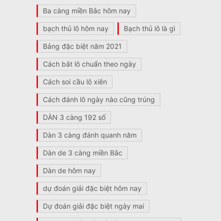
Ba càng miền Bắc hôm nay
bạch thủ lô hôm nay
Bạch thủ lô là gì
Bảng đặc biệt năm 2021
Cách bắt lô chuẩn theo ngày
Cách soi cầu lô xiên
Cách đánh lô ngày nào cũng trúng
DÀN 3 càng 192 số
Dàn 3 càng đánh quanh năm
Dàn de 3 càng miền Bắc
Dàn de hôm nay
dự đoán giải đặc biệt hôm nay
Dự đoán giải đặc biệt ngày mai