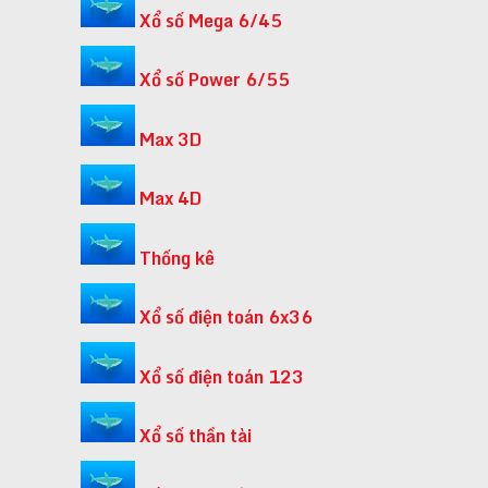
Xổ số Mega 6/45
Xổ số Power 6/55
Max 3D
Max 4D
Thống kê
Xổ số điện toán 6x36
Xổ số điện toán 123
Xổ số thần tài