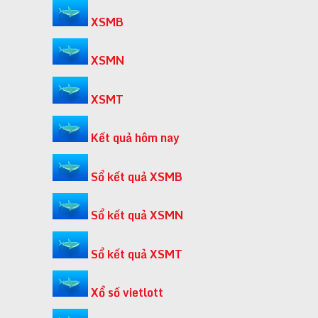
XSMB
XSMN
XSMT
Kết quả hôm nay
Sổ kết quả XSMB
Sổ kết quả XSMN
Sổ kết quả XSMT
Xổ số vietlott