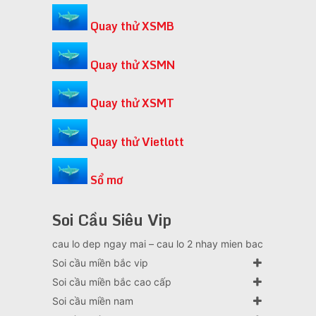
Quay thử XSMB
Quay thử XSMN
Quay thử XSMT
Quay thử Vietlott
Sổ mơ
Soi Cầu Siêu Vip
cau lo dep ngay mai – cau lo 2 nhay mien bac
Soi cầu miền bắc vip
Soi cầu miền bắc cao cấp
Soi cầu miền nam