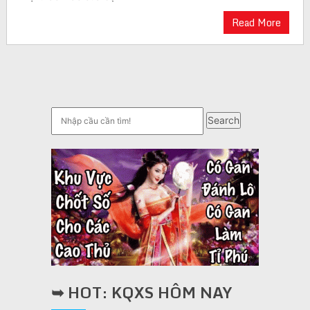
Read More
Search
➥ HOT: KQXS HÔM NAY