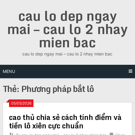
Skip
cau lo dep ngay
to
content
mai – cau lo 2 nhay
mien bac
cau lo dep ngay mai – cau lo 2 nhay mien bac
MENU
Thẻ:
Phương pháp bắt lô
05/05/2026
cao thủ chia sẻ cách tính điểm và
tiền lô xiên cực chuẩn