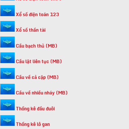
Xổ số điện toán 123
Xổ số thần tài
Cầu bạch thủ (MB)
Cầu lật liên tục (MB)
Cầu về cả cặp (MB)
Cầu về nhiều nháy (MB)
Thống kê đầu đuôi
Thống kê lô gan