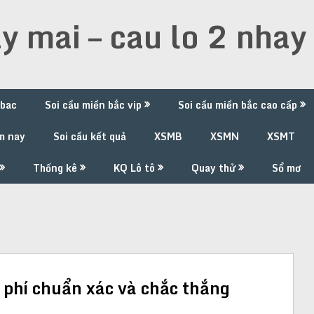
y mai – cau lo 2 nhay
 bac
Soi cầu miền bắc vip
Soi cầu miền bắc cao cấp
m nay
Soi cầu kết quả
XSMB
XSMN
XSMT
Thống kê
KQ Lô tô
Quay thử
Sổ mơ
 phí chuẩn xác và chắc thắng