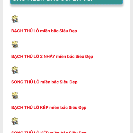
BẠCH THỦ LÔ miền bắc Siêu Đẹp
BẠCH THỦ LÔ 2 NHÁY miền bắc Siêu Đẹp
SONG THỦ LÔ miền bắc Siêu Đẹp
BẠCH THỦ LÔ KÉP miền bắc Siêu Đẹp
SONG THỦ LÔ KÉP miền bắc Siêu Đẹp