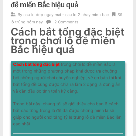
đề miền Bắc hiệu quả
By
cau lo dep ngay mai - cau lo 2 nhay mien bac
Số
lô trúng hôm nay
2 Comments
Cách bắt tổng đặc biệt
trong chơi lô đề miền
Bắc hiệu quả
Cách bắt tổng đặc biệt
trong chơi lô đề miền Bắc là
một trong những phương pháp khá được ưa chuộng
bởi những người chơi chuyên nghiệp, về cơ bản thì khi
bắt tổng đề cũng được chia ra làm 2 dạng là đơn giản
và cần đầu óc tính toán kỹ càng.
Trong bài này, chúng tôi sẽ giới thiệu cho bạn 6 cách
bắt các tổng trong lô đề đã được chứng minh là sẽ
giúp cho người chơi tăng tỷ lệ trúng lô đề miền Bắc lên
cao nhất.