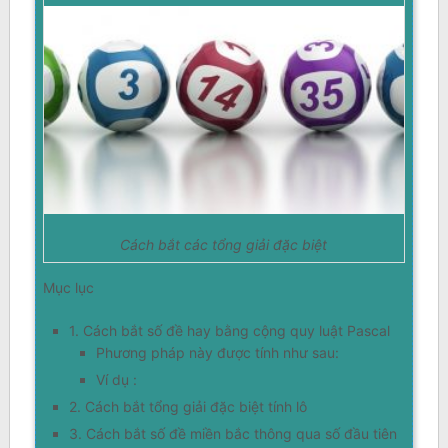
Cách bắt các tổng giải đặc biệt
Mục lục
1. Cách bắt số đề hay bằng cộng quy luật Pascal
Phương pháp này được tính như sau:
Ví dụ :
2. Cách bắt tổng giải đặc biệt tính lô
3. Cách bắt số đề miền bắc thông qua số đầu tiên