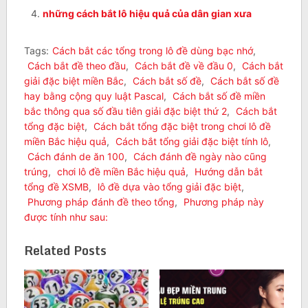
những cách bắt lô hiệu quả của dân gian xưa
Tags:
Cách bắt các tổng trong lô đề dùng bạc nhớ
,
Cách bắt đề theo đầu
,
Cách bắt đề về đầu 0
,
Cách bắt
giải đặc biệt miền Bắc
,
Cách bắt số đề
,
Cách bắt số đề
hay bằng cộng quy luật Pascal
,
Cách bắt số đề miền
bắc thông qua số đầu tiên giải đặc biệt thứ 2
,
Cách bắt
tổng đặc biệt
,
Cách bắt tổng đặc biệt trong chơi lô đề
miền Bắc hiệu quả
,
Cách bắt tổng giải đặc biệt tính lô
,
Cách đánh de ăn 100
,
Cách đánh đề ngày nào cũng
trúng
,
chơi lô đề miền Bắc hiệu quả
,
Hướng dẫn bắt
tổng đề XSMB
,
lô đề dựa vào tổng giải đặc biệt
,
Phương pháp đánh đề theo tổng
,
Phương pháp này
được tính như sau:
Related Posts