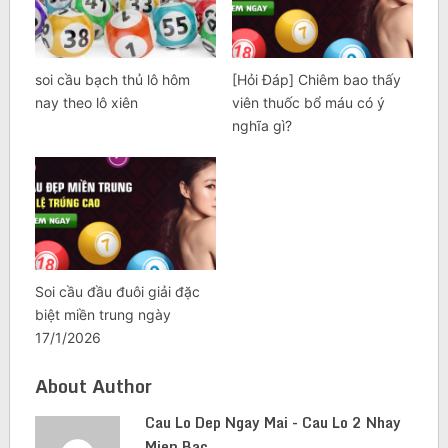
soi cầu bạch thủ lô hôm
[Hỏi Đáp] Chiêm bao thấy
nay theo lô xiên
viên thuốc bổ máu có ý
nghĩa gì?
Soi cầu đầu đuôi giải đặc
biệt miền trung ngày
17/1/2026
About Author
Cau Lo Dep Ngay Mai - Cau Lo 2 Nhay
Mien Bac