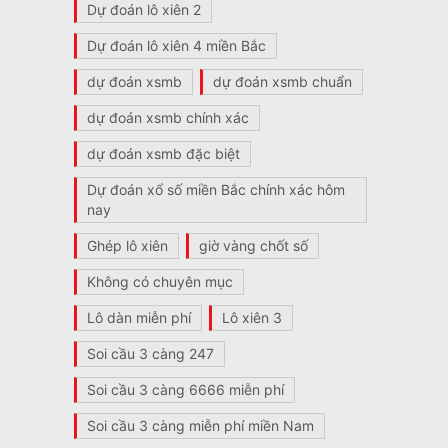
Dự đoán lô xiên 2
Dự đoán lô xiên 4 miền Bắc
dự đoán xsmb
dự đoán xsmb chuẩn
dự đoán xsmb chính xác
dự đoán xsmb đặc biệt
Dự đoán xổ số miền Bắc chính xác hôm
nay
Ghép lô xiên
giờ vàng chốt số
Không có chuyên mục
Lô dàn miễn phí
Lô xiên 3
Soi cầu 3 càng 247
Soi cầu 3 càng 6666 miễn phí
Soi cầu 3 càng miễn phí miền Nam