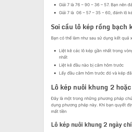
Giải 7 là 76 – 90 – 36 – 57. Bạn nên 
Giải 7 là 06 – 57 – 35 – 60, đánh lô 
Soi cầu
lô kép
rồng bạch 
Bạn có thể làm như sau sử dụng kết quả 
Liệt kê các lô kép gần nhất trong vòng
nhất
Liệt kê đầu nào bị câm hôm trước
Lấy đầu câm hôm trước đó và kép đã 
Lô kép nuôi khung 2 hoặc
Đây là một trong những phương pháp chứa 
dụng phương pháp này. Khi bạn quyết địn
mất tiền
Lô kép nuôi khung 2 ngày ch