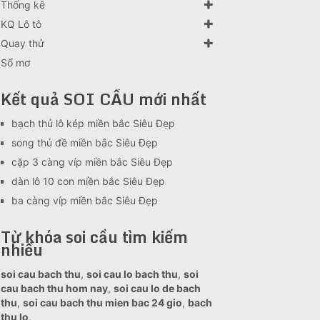
Thống kê
KQ Lô tô
Quay thử
Sổ mơ
Kết quả SOI CẦU mới nhất
bạch thủ lô kép miền bắc Siêu Đẹp
song thủ đề miền bắc Siêu Đẹp
cặp 3 càng víp miền bắc Siêu Đẹp
dàn lô 10 con miền bắc Siêu Đẹp
ba càng víp miền bắc Siêu Đẹp
Từ khóa soi cầu tìm kiếm
nhiều
soi cau bach thu
,
soi cau lo bach thu
,
soi
cau bach thu hom nay
,
soi cau lo de bach
thu
,
soi cau bach thu mien bac 24 gio
,
bach
thu lo
,