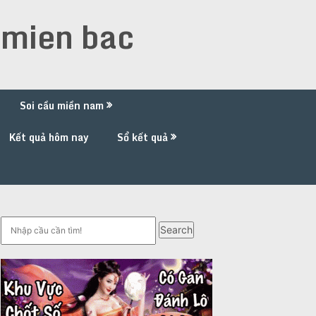
 mien bac
Soi cầu miền nam
Kết quả hôm nay
Sổ kết quả
Search