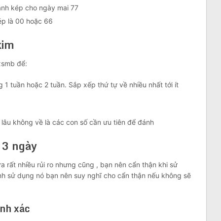
đánh kép cho ngày mai 77
kép là 00 hoặc 66
kim
xsmb để:
 1 tuần hoặc 2 tuần. Sắp xếp thứ tự về nhiều nhất tới ít
lâu không về là các con số cần ưu tiên để đánh
 3 ngày
rất nhiều rủi ro nhưng cũng , bạn nên cẩn thận khi sử
h sử dụng nó bạn nên suy nghĩ cho cẩn thận nếu không sẽ
ính xác