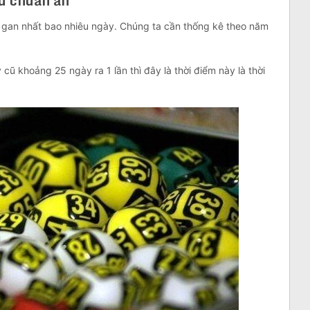
êu chuẩn ăn
p gan nhất bao nhiêu ngày. Chúng ta cần thống kê theo năm
 cũ khoảng 25 ngày ra 1 lần thì đây là thời điểm này là thời