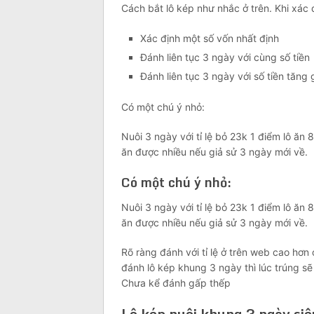
Cách bắt lô kép như nhắc ở trên. Khi xác 
Xác định một số vốn nhất định
Đánh liên tục 3 ngày với cùng số tiền
Đánh liên tục 3 ngày với số tiền tăng
Có một chú ý nhỏ:
Nuôi 3 ngày với tỉ lệ bỏ 23k 1 điểm lô ăn
ăn được nhiều nếu giả sử 3 ngày mới về.
Có một chú ý nhỏ:
Nuôi 3 ngày với tỉ lệ bỏ 23k 1 điểm lô ăn
ăn được nhiều nếu giả sử 3 ngày mới về.
Rõ ràng đánh với tỉ lệ ở trên web cao hơn 
đánh lô kép khung 3 ngày thì lúc trúng s
Chưa kể đánh gấp thếp