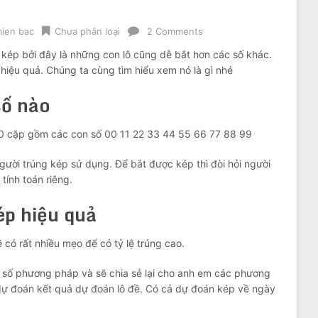
mien bac
Chưa phân loại
2 Comments
lô kép bởi đây là những con lô cũng dễ bắt hơn các số khác.
hiệu quả. Chúng ta cùng tìm hiểu xem nó là gì nhé
số nào
ó 10 cặp gồm các con số 00 11 22 33 44 55 66 77 88 99
ười trúng kép sử dụng. Để bắt được kép thì đòi hỏi người
tính toán riêng.
ép hiệu quả
ẽ có rất nhiều mẹo để có tỷ lệ trúng cao.
ố phương pháp và sẽ chia sẻ lại cho anh em các phương
dự đoán kết quả dự đoán lô đề. Có cả dự đoán kép về ngày