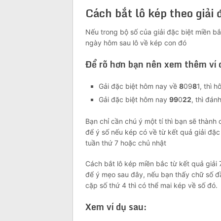
Cách bắt lô kép theo giải 
Nếu trong bộ số của giải đặc biệt miền bắ
ngày hôm sau lô về kép con đó
Để rõ hơn bạn nên xem thêm ví 
Gải đặc biệt hôm nay về
8
09
8
1, thì 
Gải đặc biệt hôm nay
99
0
22
, thì đá
Bạn chỉ cần chú ý một tí thì bạn sẽ thành
để ý số nếu kép có về từ kết quả giải đặc
tuần thứ 7 hoặc chủ nhật
Cách bắt lô kép miền bắc từ kết quả giải 
để ý mẹo sau đây, nếu bạn thấy chữ số đầu
cặp số thứ 4 thì có thể mai kép về số đó.
Xem ví dụ sau: