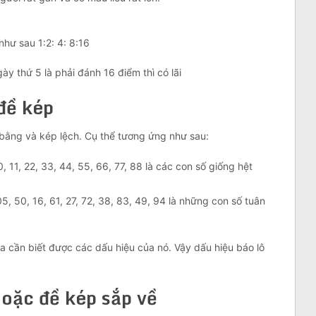
 như sau 1:2: 4: 8:16
gày thứ 5 là phải đánh 16 điểm thì có lãi
 đề kép
p bằng và kép lệch. Cụ thể tương ứng như sau:
11, 22, 33, 44, 55, 66, 77, 88 là các con số giống hệt
5, 50, 16, 61, 27, 72, 38, 83, 49, 94 là những con số tuân
a cần biết được các dấu hiệu của nó. Vậy dấu hiệu báo lô
hoặc đề kép sắp về