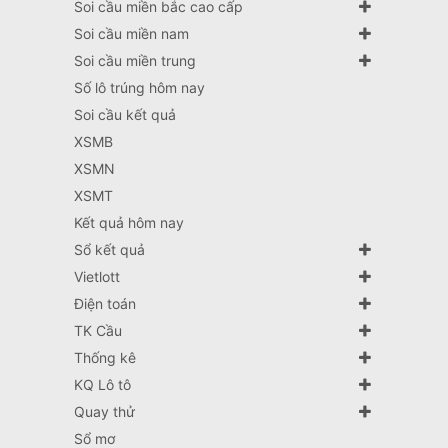
Soi cầu miền bắc cao cấp
Soi cầu miền nam
Soi cầu miền trung
Số lô trúng hôm nay
Soi cầu kết quả
XSMB
XSMN
XSMT
Kết quả hôm nay
Sổ kết quả
Vietlott
Điện toán
TK Cầu
Thống kê
KQ Lô tô
Quay thử
Sổ mơ