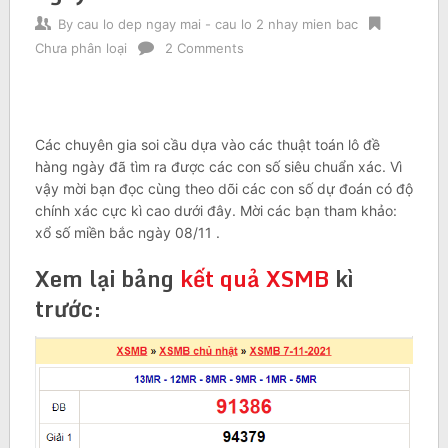
By
cau lo dep ngay mai - cau lo 2 nhay mien bac
Chưa phân loại
2 Comments
Các chuyên gia soi cầu dựa vào các thuật toán lô đề
hàng ngày đã tìm ra được các con số siêu chuẩn xác. Vì
vậy mời bạn đọc cùng theo dõi các con số dự đoán có độ
chính xác cực kì cao dưới đây. Mời các bạn tham khảo:
xổ số miền bắc ngày 08/11 .
Xem lại bảng
kết quả XSMB
kì
trước: