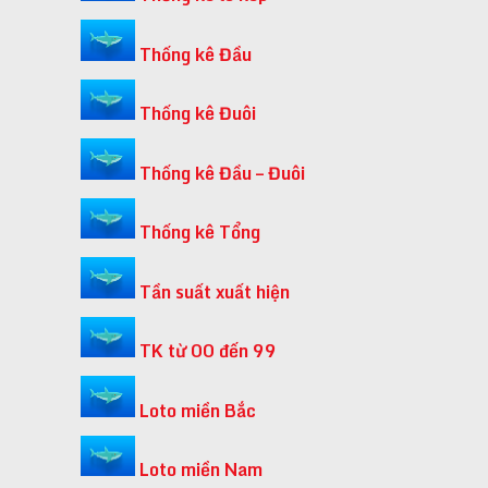
Thống kê Đầu
Thống kê Đuôi
Thống kê Đầu – Đuôi
Thống kê Tổng
Tần suất xuất hiện
TK từ 00 đến 99
Loto miền Bắc
Loto miền Nam