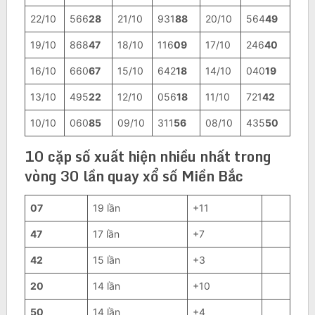
22/10
566
28
21/10
931
88
20/10
564
49
19/10
868
47
18/10
116
09
17/10
246
40
16/10
660
67
15/10
642
18
14/10
040
19
13/10
495
22
12/10
056
18
11/10
721
42
10/10
060
85
09/10
311
56
08/10
435
50
10 cặp số xuất hiện nhiều nhất trong
vòng 30 lần quay xổ số Miền Bắc
07
19 lần
+11
47
17 lần
+7
42
15 lần
+3
20
14 lần
+10
50
14 lần
+4