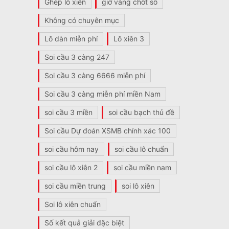
Ghép lô xiên
giờ vàng chốt số
Không có chuyên mục
Lô dàn miễn phí
Lô xiên 3
Soi cầu 3 càng 247
Soi cầu 3 càng 6666 miễn phí
Soi cầu 3 càng miễn phí miền Nam
soi cầu 3 miền
soi cầu bạch thủ đề
Soi cầu Dự đoán XSMB chính xác 100
soi cầu hôm nay
soi cầu lô chuẩn
soi cầu lô xiên 2
soi cầu miền nam
soi cầu miền trung
soi lô xiên
Soi lô xiên chuẩn
Số kết quả giải đặc biệt