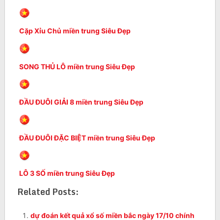
Cặp Xỉu Chủ miền trung Siêu Đẹp
SONG THỦ LÔ miền trung Siêu Đẹp
ĐẦU ĐUÔI GIẢI 8 miền trung Siêu Đẹp
ĐẦU ĐUÔI ĐẶC BIỆT miền trung Siêu Đẹp
LÔ 3 SỐ miền trung Siêu Đẹp
Related Posts:
dự đoán kết quả xổ số miền bắc ngày 17/10 chính