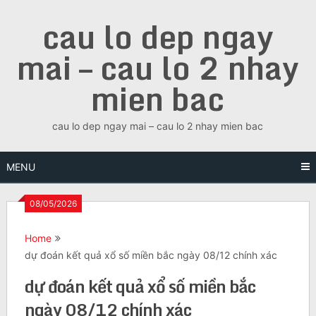
Skip
cau lo dep ngay
to
content
mai – cau lo 2 nhay
mien bac
cau lo dep ngay mai – cau lo 2 nhay mien bac
MENU
08/05/2026
Home
dự đoán kết quả xổ số miền bắc ngày 08/12 chính xác
dự đoán kết quả xổ số miền bắc
ngày 08/12 chính xác