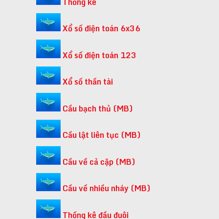
Thống kê
Xổ số điện toán 6x36
Xổ số điện toán 123
Xổ số thần tài
Cầu bạch thủ (MB)
Cầu lật liên tục (MB)
Cầu về cả cặp (MB)
Cầu về nhiều nháy (MB)
Thống kê đầu đuôi