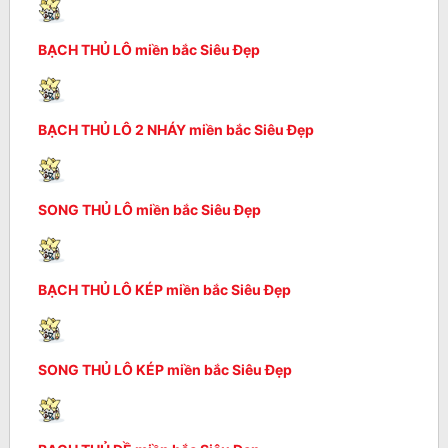
BẠCH THỦ LÔ miền bắc Siêu Đẹp
BẠCH THỦ LÔ 2 NHÁY miền bắc Siêu Đẹp
SONG THỦ LÔ miền bắc Siêu Đẹp
BẠCH THỦ LÔ KÉP miền bắc Siêu Đẹp
SONG THỦ LÔ KÉP miền bắc Siêu Đẹp