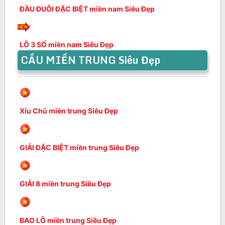
ĐẦU ĐUÔI ĐẶC BIỆT miền nam Siêu Đẹp
LÔ 3 SỐ miền nam Siêu Đẹp
CẦU MIỀN TRUNG Siêu Đẹp
Xỉu Chủ miền trung Siêu Đẹp
GIẢI ĐẶC BIỆT miền trung Siêu Đẹp
GIẢI 8 miền trung Siêu Đẹp
BAO LÔ miền trung Siêu Đẹp