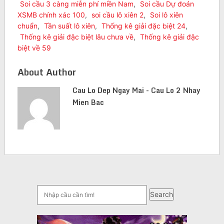
Soi cầu 3 càng miễn phí miền Nam
,
Soi cầu Dự đoán
XSMB chính xác 100
,
soi cầu lô xiên 2
,
Soi lô xiên
chuẩn
,
Tần suất lô xiên
,
Thống kê giải đặc biệt 24
,
Thống kê giải đặc biệt lâu chưa về
,
Thống kê giải đặc
biệt về 59
About Author
Cau Lo Dep Ngay Mai - Cau Lo 2 Nhay
Mien Bac
Search