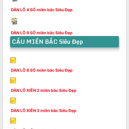
DÀN LÔ 4 SỐ miền bắc Siêu Đẹp
DÀN LÔ 6 SỐ miền bắc Siêu Đẹp
CẦU MIỀN BẮC Siêu Đẹp
DÀN LÔ 8 SỐ miền bắc Siêu Đẹp
DÀN LÔ XIÊN 2 miền bắc Siêu Đẹp
DÀN LÔ XIÊN 3 miền bắc Siêu Đẹp