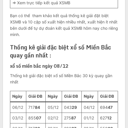
=> Xem trực tiếp kết quả XSMB
Bạn có thể tham khảo kết quả thống kê giải đặt biệt
XSMB và 10 cặp số xuất hiện nhiều nhất, xuất hiện ít nhất
bên dưới để tự dự đoán kết quả XSMB hôm nay cho riêng
mình.
Thống kê giải đặc biệt xổ số Miền Bắc
quay gần nhất :
xổ số miền bắc ngày 08/12
Thống kê giải đặc biệt xổ số Miền Bắc 30 kỳ quay gần
nhất
Ngày
Giải ĐB
Ngày
Giải ĐB
Ngày
Giải ĐB
06/12
717
84
05/12
043
29
04/12
694
47
03/12
855
07
02/12
275
87
01/12
627
12