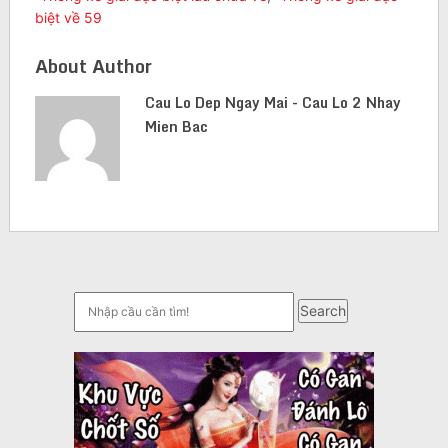
biệt về 59
About Author
Cau Lo Dep Ngay Mai - Cau Lo 2 Nhay
Mien Bac
Search