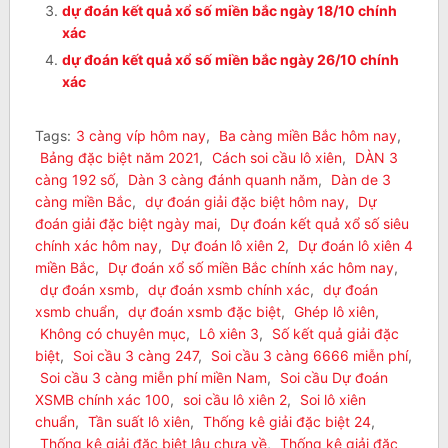
dự đoán kết quả xổ số miền bắc ngày 18/10 chính
xác
dự đoán kết quả xổ số miền bắc ngày 26/10 chính
xác
Tags:
3 càng víp hôm nay
,
Ba càng miền Bắc hôm nay
,
Bảng đặc biệt năm 2021
,
Cách soi cầu lô xiên
,
DÀN 3
càng 192 số
,
Dàn 3 càng đánh quanh năm
,
Dàn de 3
càng miền Bắc
,
dự đoán giải đặc biệt hôm nay
,
Dự
đoán giải đặc biệt ngày mai
,
Dự đoán kết quả xổ số siêu
chính xác hôm nay
,
Dự đoán lô xiên 2
,
Dự đoán lô xiên 4
miền Bắc
,
Dự đoán xổ số miền Bắc chính xác hôm nay
,
dự đoán xsmb
,
dự đoán xsmb chính xác
,
dự đoán
xsmb chuẩn
,
dự đoán xsmb đặc biệt
,
Ghép lô xiên
,
Không có chuyên mục
,
Lô xiên 3
,
Số kết quả giải đặc
biệt
,
Soi cầu 3 càng 247
,
Soi cầu 3 càng 6666 miễn phí
,
Soi cầu 3 càng miễn phí miền Nam
,
Soi cầu Dự đoán
XSMB chính xác 100
,
soi cầu lô xiên 2
,
Soi lô xiên
chuẩn
,
Tần suất lô xiên
,
Thống kê giải đặc biệt 24
,
Thống kê giải đặc biệt lâu chưa về
,
Thống kê giải đặc