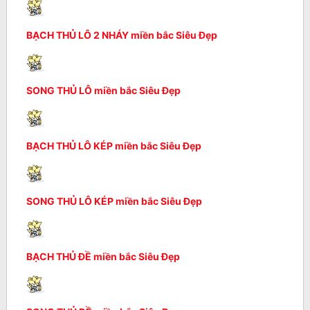
BẠCH THỦ LÔ 2 NHÁY miền bắc Siêu Đẹp
SONG THỦ LÔ miền bắc Siêu Đẹp
BẠCH THỦ LÔ KÉP miền bắc Siêu Đẹp
SONG THỦ LÔ KÉP miền bắc Siêu Đẹp
BẠCH THỦ ĐỀ miền bắc Siêu Đẹp