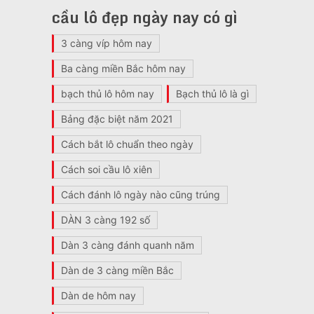
cầu lô đẹp ngày nay có gì
3 càng víp hôm nay
Ba càng miền Bắc hôm nay
bạch thủ lô hôm nay
Bạch thủ lô là gì
Bảng đặc biệt năm 2021
Cách bắt lô chuẩn theo ngày
Cách soi cầu lô xiên
Cách đánh lô ngày nào cũng trúng
DÀN 3 càng 192 số
Dàn 3 càng đánh quanh năm
Dàn de 3 càng miền Bắc
Dàn de hôm nay