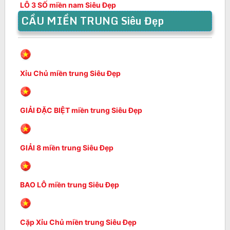
LÔ 3 SỐ miền nam Siêu Đẹp
CẦU MIỀN TRUNG Siêu Đẹp
Xỉu Chủ miền trung Siêu Đẹp
GIẢI ĐẶC BIỆT miền trung Siêu Đẹp
GIẢI 8 miền trung Siêu Đẹp
BAO LÔ miền trung Siêu Đẹp
Cặp Xỉu Chủ miền trung Siêu Đẹp