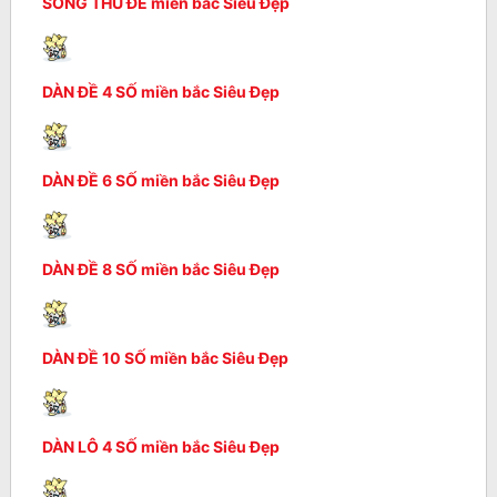
SONG THỦ ĐỀ miền bắc Siêu Đẹp
DÀN ĐỀ 4 SỐ miền bắc Siêu Đẹp
DÀN ĐỀ 6 SỐ miền bắc Siêu Đẹp
DÀN ĐỀ 8 SỐ miền bắc Siêu Đẹp
DÀN ĐỀ 10 SỐ miền bắc Siêu Đẹp
DÀN LÔ 4 SỐ miền bắc Siêu Đẹp