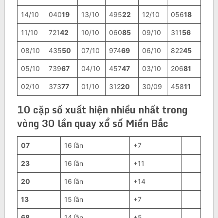
14/10
040
19
13/10
495
22
12/10
056
18
11/10
721
42
10/10
060
85
09/10
311
56
08/10
435
50
07/10
974
69
06/10
822
45
05/10
739
67
04/10
457
47
03/10
206
81
02/10
373
77
01/10
312
20
30/09
458
11
10 cặp số xuất hiện nhiều nhất trong
vòng 30 lần quay xổ số Miền Bắc
07
16 lần
+7
23
16 lần
+11
20
16 lần
+14
13
15 lần
+7
68
14 lần
+5