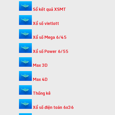
Sổ kết quả XSMT
Xổ số vietlott
Xổ số Mega 6/45
Xổ số Power 6/55
Max 3D
Max 4D
Thống kê
Xổ số điện toán 6x36