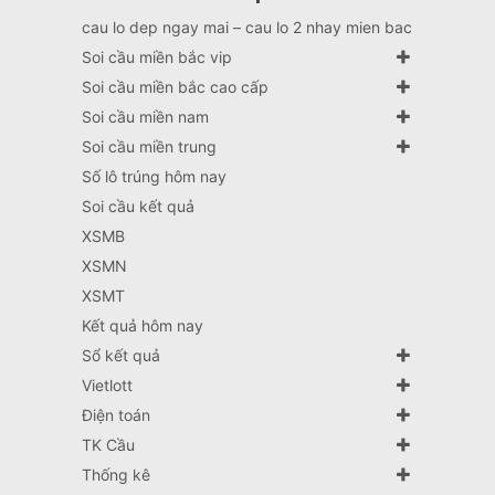
cau lo dep ngay mai – cau lo 2 nhay mien bac
Soi cầu miền bắc vip
Soi cầu miền bắc cao cấp
Soi cầu miền nam
Soi cầu miền trung
Số lô trúng hôm nay
Soi cầu kết quả
XSMB
XSMN
XSMT
Kết quả hôm nay
Sổ kết quả
Vietlott
Điện toán
TK Cầu
Thống kê