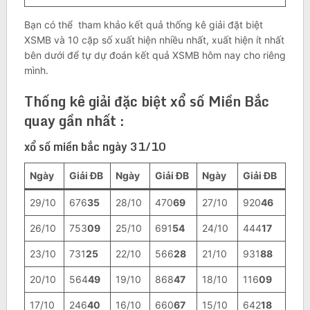
Bạn có thể tham khảo kết quả thống kê giải đặt biệt
XSMB và 10 cặp số xuất hiện nhiều nhất, xuất hiện ít nhất
bên dưới để tự dự đoán kết quả XSMB hôm nay cho riêng
mình.
Thống kê giải đặc biệt xổ số Miền Bắc
quay gần nhất :
xổ số miền bắc ngày 31/10
Ngày
Giải ĐB
Ngày
Giải ĐB
Ngày
Giải ĐB
29/10
676
35
28/10
470
69
27/10
920
46
26/10
753
09
25/10
691
54
24/10
444
17
23/10
731
25
22/10
566
28
21/10
931
88
20/10
564
49
19/10
868
47
18/10
116
09
17/10
246
40
16/10
660
67
15/10
642
18