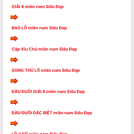
GIẢI 8 miền nam Siêu Đẹp
BAO LÔ miền nam Siêu Đẹp
Cặp Xỉu Chủ miền nam Siêu Đẹp
SONG THỦ LÔ miền nam Siêu Đẹp
ĐẦU ĐUÔI GIẢI 8 miền nam Siêu Đẹp
ĐẦU ĐUÔI ĐẶC BIỆT miền nam Siêu Đẹp
LÔ 3 SỐ miền nam Siêu Đẹp