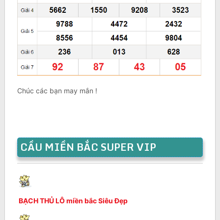
Chúc các bạn may mắn !
CẦU MIỀN BẮC SUPER VIP
BẠCH THỦ LÔ miền bắc Siêu Đẹp