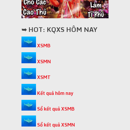
➥ HOT: KQXS HÔM NAY
XSMB
XSMN
XSMT
Kết quả hôm nay
Sổ kết quả XSMB
Sổ kết quả XSMN