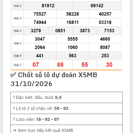
✅ Chốt số lô dự đoán XSMB
31/10/2026
? Đặc biệt: đầu, đuôi:
9,4
? Lô tô 2 số chắc về:
56 – 92
? Loto xiên:
18 – 92 – 97
=> Xem trực tiếp kết quả XSMB